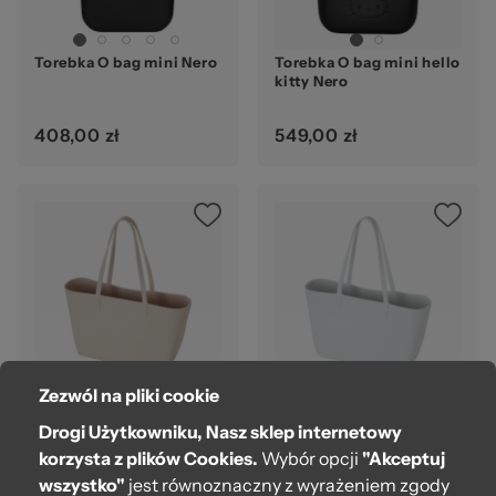
Torebka O bag mini Nero
Torebka O bag mini hello
kitty Nero
408,00 zł
549,00 zł
Zezwól na pliki cookie
Torebka O Bag Mini Icon
Torebka O Bag Mini Icon
Sand
Milk
Drogi Użytkowniku, Nasz sklep internetowy
korzysta z plików Cookies.
Wybór opcji
"Akceptuj
239,00 zł
239,00 zł
wszystko"
jest równoznaczny z wyrażeniem zgody