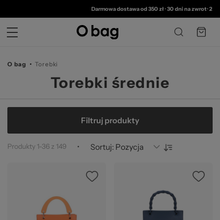
© 
Darmowa dostawa od 350 zł
•
30 dni na zwrot
•
2 lata g
O bag
Torebki
Torebki średnie
Filtruj produkty
Produkty
1
-
36
z
149
Sortuj:
Ocena:
Ocena: