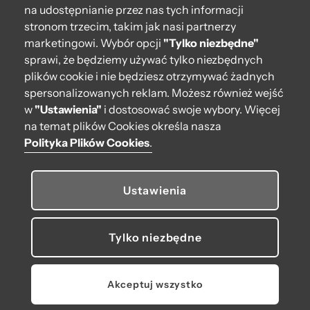
na udostępnianie przez nas tych informacji
stronom trzecim, takim jak nasi partnerzy
marketingowi. Wybór opcji
"Tylko niezbędne"
sprawi, że będziemy używać tylko niezbędnych
plików cookie i nie będziesz otrzymywać żadnych
Torebka O bag blow mini
spersonalizowanych reklam. Możesz również wejść
Tessuto
w
"Ustawienia"
i dostosować swoje wybory. Więcej
nylontrapuntato
na temat plików Cookies określa nasza
Bordeaux
409,00 zł
Polityka Plików Cookies
.
245,40 zł
Torebka O bag Nylon
-40%
Sabbia
Najniższa cena z 30 dni
przed obniżką: 409,00 zł
Ustawienia
199,00 zł
119,40 zł
-40%
Najniższa cena z 30 dni
Tylko niezbędne
przed obniżką: 199,00 zł
Akceptuj wszystko